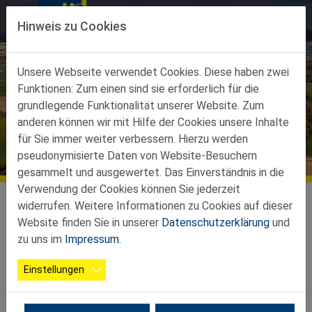
Direkt zur Hauptnavigation springen
Direkt zum Inhalt springen
Hinweis zu Cookies
Unsere Webseite verwendet Cookies. Diese haben zwei
Funktionen: Zum einen sind sie erforderlich für die
grundlegende Funktionalität unserer Website. Zum
anderen können wir mit Hilfe der Cookies unsere Inhalte
für Sie immer weiter verbessern. Hierzu werden
Termine
pseudonymisierte Daten von Website-Besuchern
gesammelt und ausgewertet. Das Einverständnis in die
Verwendung der Cookies können Sie jederzeit
Teilbezirke
Ortsgruppen Teilbez. Ybbs
Bergland Petzenkirchen
Termine
widerrufen. Weitere Informationen zu Cookies auf dieser
Website finden Sie in unserer
Datenschutzerklärung
und
Spielenachmittag - Ferienspiel
zu uns im
Impressum
.
Einstellungen
16.08.2023 14:00 - Offenes Ende