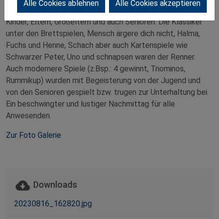
Alle Cookies ablehnen
Alle Cookies akzeptieren
Unserem Aufruf zum „Spielenachmittag“ folgten wieder
Kinder, Eltern, Großeltern und auch Senioren. Die Klassiker
unter den Brettspielen, Mensch ärgere dich nicht, Halma,
Fuchs und Henne, Schach aber auch Kartenspiele wie
Schwarzer Peter, Uno und schnapsen waren der Renner.
Auch modernere Spiele (z.Bsp.: 4 gewinnt, Triominos,
Rummikup) wurden mit Begeisterung von der Jugend und
von den Senioren gespielt bzw. trugen zur Unterhaltung bei.
Ein beschwingter und lustiger Nachmittag für alle
Anwesenden.
Zur Foto Galerie
Downloads
20230816_162820.jpg