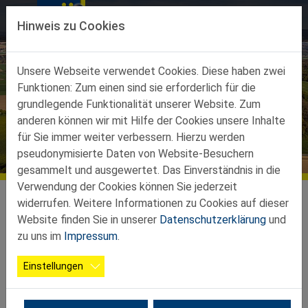
Direkt zur Hauptnavigation springen
Direkt zum Inhalt springen
Hinweis zu Cookies
Unsere Webseite verwendet Cookies. Diese haben zwei
Funktionen: Zum einen sind sie erforderlich für die
grundlegende Funktionalität unserer Website. Zum
anderen können wir mit Hilfe der Cookies unsere Inhalte
für Sie immer weiter verbessern. Hierzu werden
Termine
pseudonymisierte Daten von Website-Besuchern
gesammelt und ausgewertet. Das Einverständnis in die
Verwendung der Cookies können Sie jederzeit
Teilbezirke
Ortsgruppen Teilbez. Ybbs
Bergland Petzenkirchen
Termine
widerrufen. Weitere Informationen zu Cookies auf dieser
Website finden Sie in unserer
Datenschutzerklärung
und
Landes Radwandertag
zu uns im
Impressum
.
Einstellungen
22.05.2026 00:00 - Offenes Ende