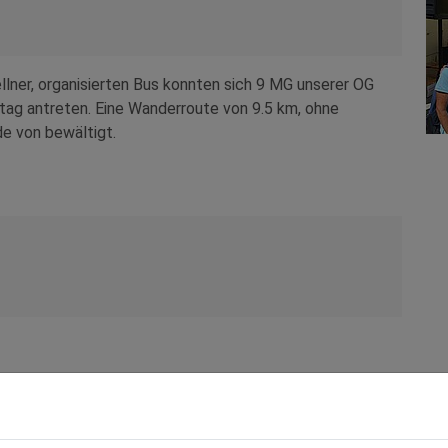
lner, organisierten Bus konnten sich 9 MG unserer OG
ag antreten. Eine Wanderroute von 9.5 km, ohne
e von bewältigt.