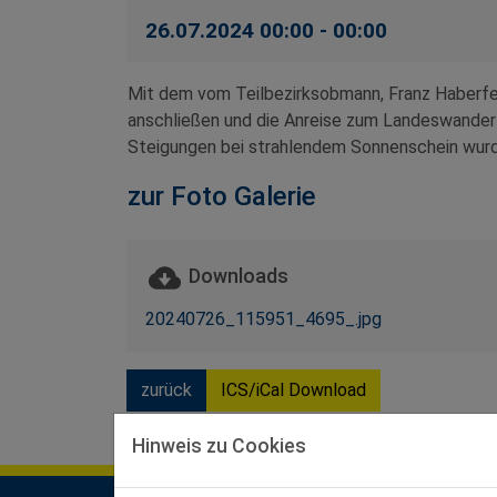
26.07.2024 00:00 - 00:00
Mit dem vom Teilbezirksobmann, Franz Haberfel
anschließen und die Anreise zum Landeswandert
Steigungen bei strahlendem Sonnenschein wurd
zur Foto Galerie
Downloads
20240726_115951_4695_.jpg
zurück
ICS/iCal Download
Hinweis zu Cookies