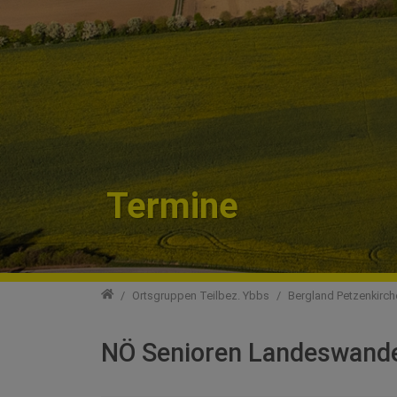
Termine
Teilbezirke
Ortsgruppen Teilbez. Ybbs
Bergland Petzenkirch
NÖ Senioren Landeswand