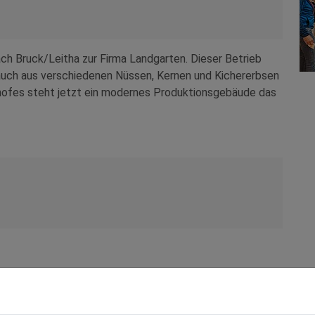
ch Bruck/Leitha zur Firma Landgarten. Dieser Betrieb
 auch aus verschiedenen Nüssen, Kernen und Kichererbsen
hofes steht jetzt ein modernes Produktionsgebäude das