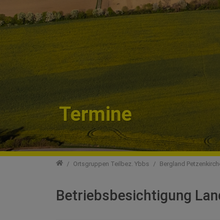
Termine
Teilbezirke
Ortsgruppen Teilbez. Ybbs
Bergland Petzenkirch
Betriebsbesichtigung Lan