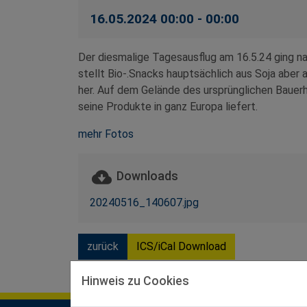
16.05.2024 00:00 - 00:00
Der diesmalige Tagesausflug am 16.5.24 ging na
stellt Bio-.Snacks hauptsächlich aus Soja aber
her. Auf dem Gelände des ursprünglichen Bauer
seine Produkte in ganz Europa liefert.
mehr Fotos
Downloads
20240516_140607.jpg
zurück
ICS/iCal Download
Hinweis zu Cookies