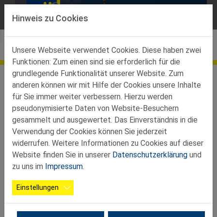
Direkt zur Hauptnavigation springen
Direkt zum Inhalt springen
Hinweis zu Cookies
Bildergalerien
Unsere Webseite verwendet Cookies. Diese haben zwei
Funktionen: Zum einen sind sie erforderlich für die
Teilbezirke
grundlegende Funktionalität unserer Website. Zum
Ortsgruppen Teilbez. Ybbs
St.Martin Karlsbach
Galerie
anderen können wir mit Hilfe der Cookies unsere Inhalte
für Sie immer weiter verbessern. Hierzu werden
20251021 Geinberg2
pseudonymisierte Daten von Website-Besuchern
gesammelt und ausgewertet. Das Einverständnis in die
Verwendung der Cookies können Sie jederzeit
widerrufen. Weitere Informationen zu Cookies auf dieser
Website finden Sie in unserer
Datenschutzerklärung
und
zu uns im
Impressum
.
Einstellungen