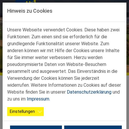
Direkt zur Hauptnavigation springen
Direkt zum Inhalt springen
Hinweis zu Cookies
Unsere Webseite verwendet Cookies. Diese haben zwei
Funktionen: Zum einen sind sie erforderlich für die
grundlegende Funktionalität unserer Website. Zum
anderen können wir mit Hilfe der Cookies unsere Inhalte
für Sie immer weiter verbessern. Hierzu werden
Bildergalerien
pseudonymisierte Daten von Website-Besuchern
gesammelt und ausgewertet. Das Einverständnis in die
Verwendung der Cookies können Sie jederzeit
Teilbezirke
Ortsgruppen Teilbez. Ybbs
Bergland Petzenkirchen
Galerie
widerrufen. Weitere Informationen zu Cookies auf dieser
Website finden Sie in unserer
Datenschutzerklärung
und
2026 02 27 Schnapsen
zu uns im
Impressum
.
Einstellungen