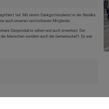
gsfahrt teil. Mit einem Dankgottesdienst in der Basilika
wie auch unseren verstorbenen Mitglieder.
bare Glasprodukte sehen und auch erwerben. Der
r die Menschen sondern auch die Gemeinschaft. Es war