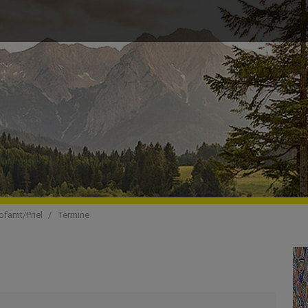
famt/Priel
Termine