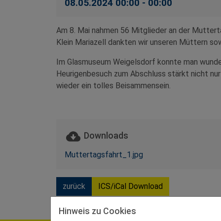
08.05.2024 00:00 - 00:00
Am 8. Mai nahmen 56 Mitglieder an der Mutterta
Klein Mariazell dankten wir unseren Müttern so
Im Glasmuseum Weigelsdorf konnte man wunder
Heurigenbesuch zum Abschluss stärkt nicht nu
wieder ein tolles Beisammensein.
Downloads
Muttertagsfahrt_1.jpg
zurück
ICS/iCal Download
Hinweis zu Cookies