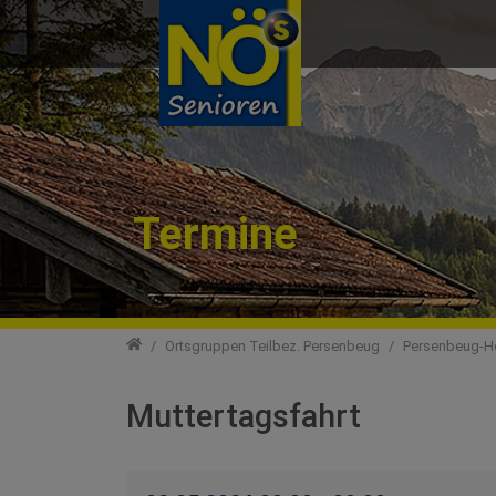
Direkt zur Hauptnavigation springen
Direkt zum Inhalt springen
Termine
Teilbezirke
Ortsgruppen Teilbez. Persenbeug
Persenbeug-Ho
Muttertagsfahrt