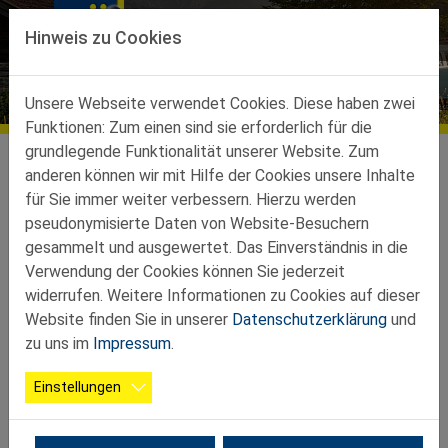
Direkt zur Hauptnavigation springen
Direkt zum Inhalt springen
Hinweis zu Cookies
Aktuelles
Unsere Webseite verwendet Cookies. Diese haben zwei
Funktionen: Zum einen sind sie erforderlich für die
grundlegende Funktionalität unserer Website. Zum
4 Tage Tirol 2026
anderen können wir mit Hilfe der Cookies unsere Inhalte
für Sie immer weiter verbessern. Hierzu werden
pseudonymisierte Daten von Website-Besuchern
gesammelt und ausgewertet. Das Einverständnis in die
05.06.2026
Melk
Verwendung der Cookies können Sie jederzeit
widerrufen. Weitere Informationen zu Cookies auf dieser
Bergland-Petzenkirchen
Website finden Sie in unserer
Datenschutzerklärung
und
zu uns im
Impressum
.
Für diese Reise wurden folgende Besichtigungen/Besuche
organisiert: Stadt Kufstein, Ahornboden,
Einstellungen
Achenseeschifffahrt, Lindner Traktoren in Kundl, Rattenberg
mit historischer Zeitreise und Riedl Glas.