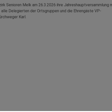
ezirk Senioren Melk am 26.3.2026 ihre Jahreshauptversammlung 
alle Delegierten der Ortsgruppen und die Ehrengäste VP-
irchweger Karl.