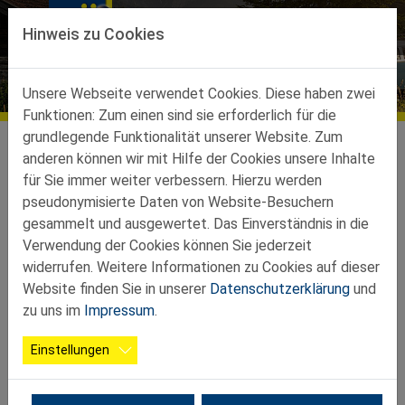
Direkt zur Hauptnavigation springen
Direkt zum Inhalt springen
Hinweis zu Cookies
Aktuelles
Unsere Webseite verwendet Cookies. Diese haben zwei
Funktionen: Zum einen sind sie erforderlich für die
grundlegende Funktionalität unserer Website. Zum
Sturmheuriger 4.10.2025
anderen können wir mit Hilfe der Cookies unsere Inhalte
für Sie immer weiter verbessern. Hierzu werden
pseudonymisierte Daten von Website-Besuchern
gesammelt und ausgewertet. Das Einverständnis in die
07.10.2025
Veranstaltung, Melk
Verwendung der Cookies können Sie jederzeit
widerrufen. Weitere Informationen zu Cookies auf dieser
Bergland-Petzenkirchen
Website finden Sie in unserer
Datenschutzerklärung
und
zu uns im
Impressum
.
Der Seniorensturmheuriger unserer OG war wieder voller
Erfolg. Zum Schilchersturm gab es "Schmankerlbrote" und
Einstellungen
hausgemachte Mehlspeisen. Die Helfer in der Küche und im
Service hatten einen sehr arbeitsreichen Nachmittag.